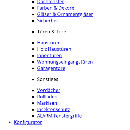
Dachfenster
Farben & Dekore
Gläser & Ornamentgläser
Sicherherit
Türen & Tore
Haustüren
Holz Haustüren
Innentüren
Wohnungseingangstüren
Garagentore
Sonstiges
Vordächer
Rollläden
Markisen
Insektenschutz
ALARM-Fenstergriffe
Konfigurator