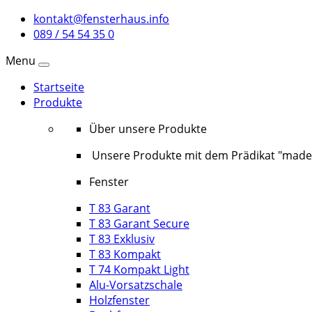
kontakt@fensterhaus.info
089 / 54 54 35 0
Menu
Startseite
Produkte
Über unsere Produkte
Unsere Produkte mit dem Prädikat "made 
Fenster
T 83 Garant
T 83 Garant Secure
T 83 Exklusiv
T 83 Kompakt
T 74 Kompakt Light
Alu-Vorsatzschale
Holzfenster