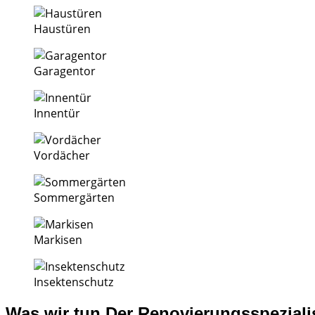
Haustüren
Garagentor
Innentür
Vordächer
Sommergärten
Markisen
Insektenschutz
Was
wir tun
Der Renovierungsspezialis